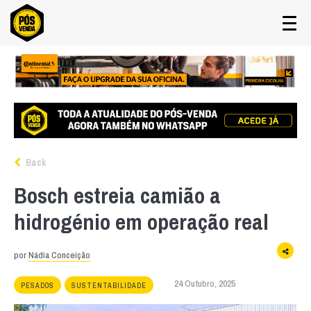
Back
Bosch estreia camião a
hidrogénio em operação real
por
Nádia Conceição
24 Outubro, 2025
PESADOS
SUSTENTABILIDADE