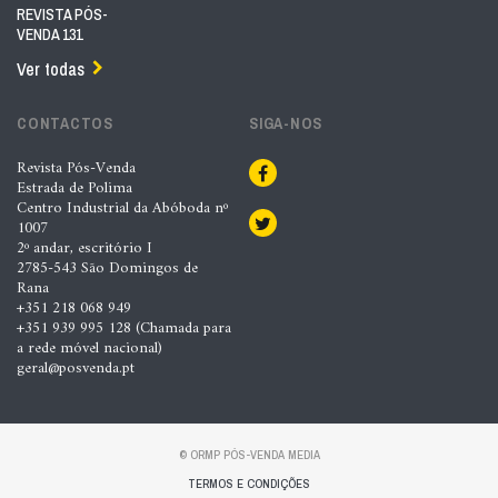
REVISTA PÓS-
VENDA 131
Ver todas
CONTACTOS
SIGA-NOS
Revista Pós-Venda
Estrada de Polima
Centro Industrial da Abóboda nº
1007
2º andar, escritório I
2785-543 São Domingos de
Rana
+351 218 068 949
+351 939 995 128 (Chamada para
a rede móvel nacional)
geral@posvenda.pt
© ORMP PÓS-VENDA MEDIA
TERMOS E CONDIÇÕES