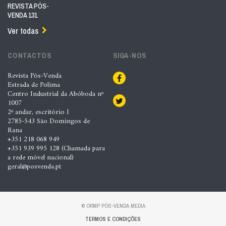
REVISTA PÓS-
VENDA 131
Ver todas
CONTACTOS
SIGA-NOS
Revista Pós-Venda
Estrada de Polima
Centro Industrial da Abóboda nº
1007
2º andar, escritório I
2785-543 São Domingos de
Rana
+351 218 068 949
+351 939 995 128 (Chamada para
a rede móvel nacional)
geral@posvenda.pt
© ORMP PÓS-VENDA MEDIA
TERMOS E CONDIÇÕES