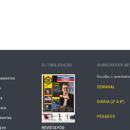
ÚLTIMA EDIÇÃO
SUBSCREVER N
Escolha a newslette
pamentos
SEMANAL
s
os
DIÁRIA (2ª A 6ª)
ware
PESADOS
mentas
iços
REVISTA PÓS-