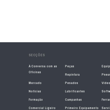
SECÇÕES
À Conversa com as
Peças
Equi
Oficinas
Repintura
Pneu
Mercado
Pesados
Víde
Notícias
Lubrificantes
Soft
Formação
Campanhas
Ferra
Comercial Ligeiro
Primeiro Equipamento
Serv