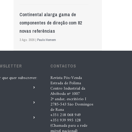
Continental alarga gama de
componentes de direção com 82
novas referências
3 Ago. 2026 |
Paulo Homem
Mewa aposta na IA para automatizar
EWSLETTER
controlo de qualidade
CONTACTOS
5 Ago. 2026 |
Nádia Conceição
r que quer subscrever:
Revista Pós-Venda
Estrada de Polima
Centro Industrial da
Abóboda nº 1007
GS Pro Tyres assume representação
2º andar, escritório I
exclusiva da Laufenn em Portugal
2785-543 São Domingos
de Rana
4 Ago. 2026 |
Paulo Homem
+351 218 068 949
+351 939 995 128
(Chamada para a rede
Wolf mostra nova geração de
móvel nacional)