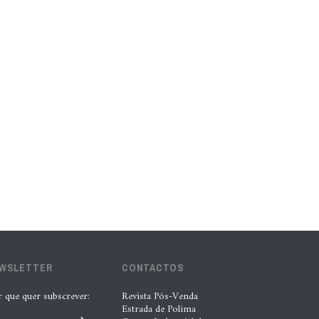
lubrificantes, serviços e embalagens
na Automechanika
5 Ago. 2026 |
Nádia Conceição
“A INDASA procura ajudar os seus
clientes a identificar oportunidades
de melhoria ao longo de todo o
processo de reparação””, Tiago
Matias, INDASA
4 Ago. 2026 |
Nádia Conceição
Automechanika marca nova fase da
expansão europeia da XTOOL
EWSLETTER
CONTACTOS
3 Ago. 2026 |
Nádia Conceição
r que quer subscrever:
Revista Pós-Venda
Estrada de Polima