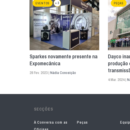
+ 3
EVENTOS
PEÇAS
Sparkes novamente presente na
Dayco ina
Expomecânica
produção 
transmiss
28 Fev. 2023 |
Nádia Conceição
4 Mar. 2024 |
N
SECÇÕES
À Conversa com as
Peças
Equi
Oficinas