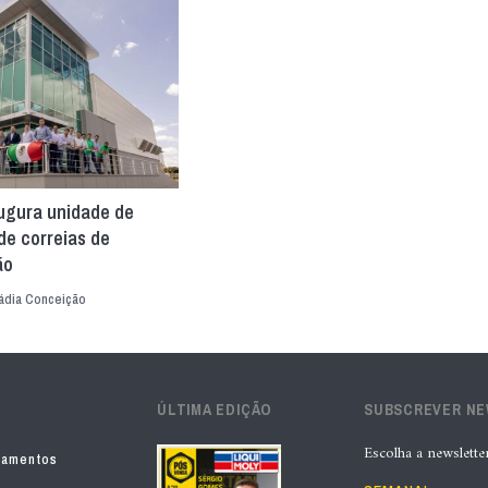
ugura unidade de
de correias de
ão
ádia Conceição
ÚLTIMA EDIÇÃO
SUBSCREVER N
Escolha a newslette
pamentos