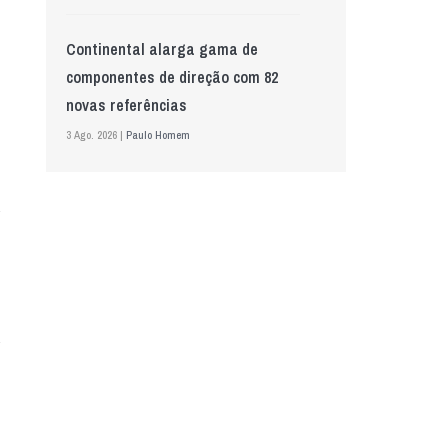
Continental alarga gama de
componentes de direção com 82
novas referências
3 Ago. 2026 |
Paulo Homem
Mewa aposta na IA para automatizar
controlo de qualidade
5 Ago. 2026 |
Nádia Conceição
GS Pro Tyres assume representação
exclusiva da Laufenn em Portugal
4 Ago. 2026 |
Paulo Homem
Wolf mostra nova geração de