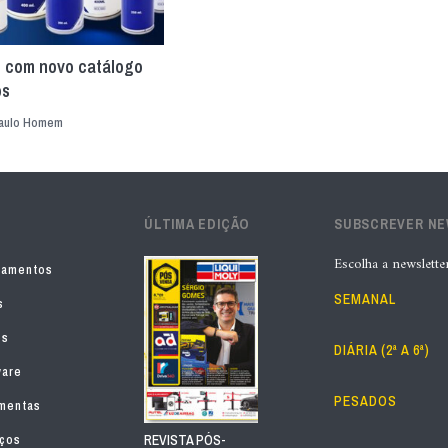
l com novo catálogo
os
aulo Homem
ÚLTIMA EDIÇÃO
SUBSCREVER N
Escolha a newslette
pamentos
SEMANAL
s
os
DIÁRIA (2ª A 6ª)
ware
PESADOS
mentas
iços
REVISTA PÓS-