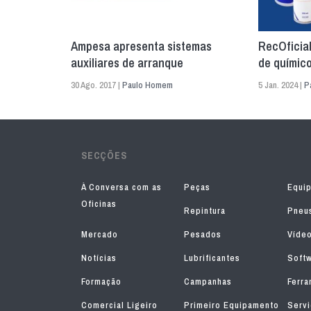
Ampesa apresenta sistemas
RecOficia
auxiliares de arranque
de químic
30 Ago. 2017 |
Paulo Homem
5 Jan. 2024 |
P
SECÇÕES
À Conversa com as
Peças
Equi
Oficinas
Repintura
Pneu
Mercado
Pesados
Víde
Notícias
Lubrificantes
Soft
Formação
Campanhas
Ferra
Comercial Ligeiro
Primeiro Equipamento
Serv