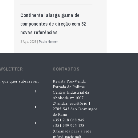
Continental alarga gama de
componentes de direção com 82
novas referências
3 Ago. 2026 |
Paulo Homem
Mewa aposta na IA para automatizar
EWSLETTER
controlo de qualidade
CONTACTOS
5 Ago. 2026 |
Nádia Conceição
r que quer subscrever:
Revista Pós-Venda
Estrada de Polima
Centro Industrial da
Abóboda nº 1007
GS Pro Tyres assume representação
2º andar, escritório I
exclusiva da Laufenn em Portugal
2785-543 São Domingos
de Rana
4 Ago. 2026 |
Paulo Homem
+351 218 068 949
+351 939 995 128
(Chamada para a rede
Wolf mostra nova geração de
móvel nacional)