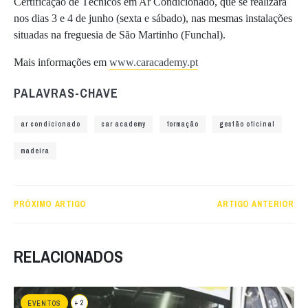
Certificação de Técnicos em Ar Condicionado, que se realizará
nos dias 3 e 4 de junho (sexta e sábado), nas mesmas instalações
situadas na freguesia de São Martinho (Funchal).
Mais informações em
www.caracademy.pt
PALAVRAS-CHAVE
ar condicionado
car academy
formação
gestão oficinal
madeira
PRÓXIMO ARTIGO
ARTIGO ANTERIOR
RELACIONADOS
+ 2
EVENTOS