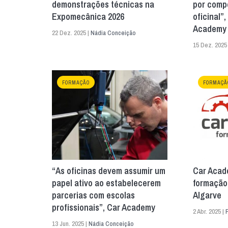
demonstrações técnicas na
por comp
Expomecânica 2026
oficinal”
Academy
22 Dez. 2025 |
Nádia Conceição
15 Dez. 2025
FORMAÇÃO
FORMAÇÃ
“As oficinas devem assumir um
Car Acade
papel ativo ao estabelecerem
formação
parcerias com escolas
Algarve
profissionais”, Car Academy
2 Abr. 2025 |
13 Jun. 2025 |
Nádia Conceição