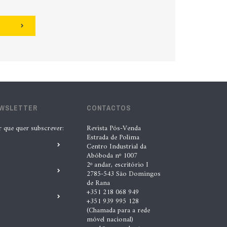
EWSLETTER
CONTACTOS
r que quer subscrever:
Revista Pós-Venda
Estrada de Polima
Centro Industrial da
Abóboda nº 1007
2º andar, escritório I
2785-543 São Domingos
de Rana
+351 218 068 949
+351 939 995 128
(Chamada para a rede
móvel nacional)