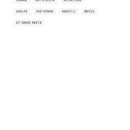
OSRAM
AUTO DELTA
REPINTURA
AXALTA
PóS-VENDA
KRAUTLI
MEYLE
DT SPARE PARTS