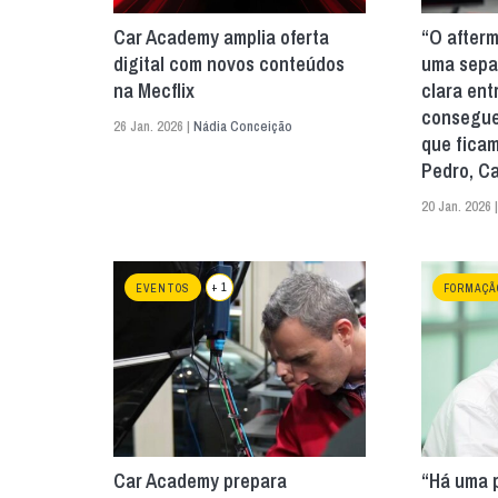
Car Academy amplia oferta
“O afterm
digital com novos conteúdos
uma sepa
na Mecflix
clara ent
consegue
26 Jan. 2026 |
Nádia Conceição
que ficam
Pedro, C
20 Jan. 2026 
+ 1
EVENTOS
FORMAÇÃ
Car Academy prepara
“Há uma 