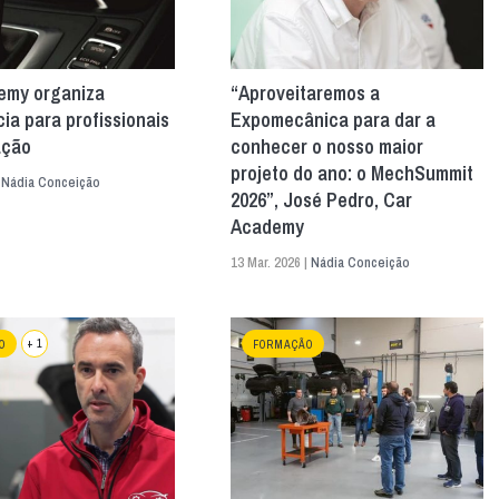
emy organiza
“Aproveitaremos a
ia para profissionais
Expomecânica para dar a
ação
conhecer o nosso maior
projeto do ano: o MechSummit
|
Nádia Conceição
2026”, José Pedro, Car
Academy
13 Mar. 2026 |
Nádia Conceição
+ 1
O
FORMAÇÃO