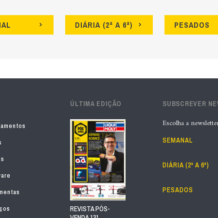
NAL
DIÁRIA (2ª A 6ª)
PESADOS
ÚLTIMA EDIÇÃO
SUBSCREVER N
Escolha a newslette
pamentos
SEMANAL
s
os
DIÁRIA (2ª A 6ª)
ware
PESADOS
mentas
iços
REVISTA PÓS-
VENDA 131