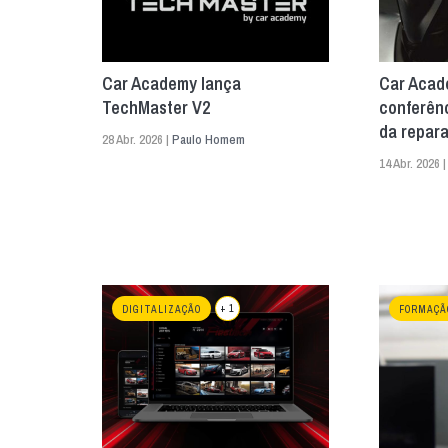
Car Academy lança
Car Acad
TechMaster V2
conferênc
da repar
28 Abr. 2026 |
Paulo Homem
14 Abr. 2026 
+ 1
DIGITALIZAÇÃO
FORMAÇÃ