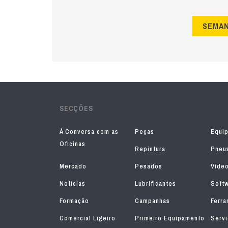
SEMA
SECÇÕES
À Conversa com as
Peças
Equi
Oficinas
Repintura
Pneu
Mercado
Pesados
Víde
Notícias
Lubrificantes
Soft
Formação
Campanhas
Ferra
Comercial Ligeiro
Primeiro Equipamento
Serv