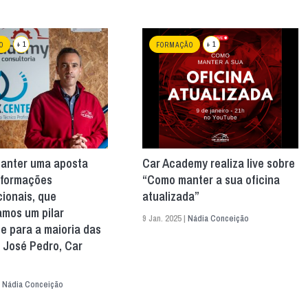
+ 1
+ 1
O
FORMAÇÃO
anter uma aposta
Car Academy realiza live sobre
 formações
“Como manter a sua oficina
ionais, que
atualizada”
amos um pilar
9 Jan. 2025 |
Nádia Conceição
e para a maioria das
, José Pedro, Car
|
Nádia Conceição