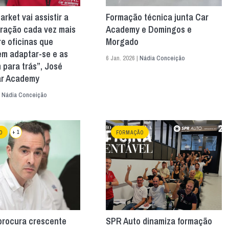
arket vai assistir a
Formação técnica junta Car
ração cada vez mais
Academy e Domingos e
re oficinas que
Morgado
m adaptar-se e as
6 Jan. 2026 |
Nádia Conceição
 para trás”, José
ar Academy
|
Nádia Conceição
+ 1
O
FORMAÇÃO
procura crescente
SPR Auto dinamiza formação