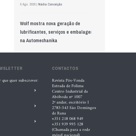
5 Ago. 2026 |
Nádia Conceição
Wolf mostra nova geração de
lubrificantes, serviços e embalagens
na Automechanika
5 Ago. 2026 |
Nádia Conceição
GS Pro Tyres assume representação
EWSLETTER
CONTACTOS
exclusiva da Laufenn em Portugal
r que quer subscrever:
Revista Pós-Venda
Estrada de Polima
4 Ago. 2026 |
Paulo Homem
Centro Industrial da
Abóboda nº 1007
2º andar, escritório I
Acionistas da AkzoNobel e da Axalta
2785-543 São Domingos
de Rana
aprovam fusão
+351 218 068 949
+351 939 995 128
6 Ago. 2026 |
Paulo Homem
(Chamada para a rede
móvel nacional)