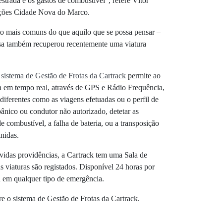
estrada e os gastos de combustível”, refere Vítor
ções Cidade Nova do Marco.
to mais comuns do que aquilo que se possa pensar –
esa também recuperou recentemente uma viatura
o
sistema de Gestão de Frotas da Cartrack
permite ao
ota em tempo real, através de GPS e Rádio Frequência,
 diferentes como as viagens efetuadas ou o perfil de
pânico ou condutor não autorizado, detetar as
 combustível, a falha de bateria, ou a transposição
inidas.
devidas providências, a Cartrack tem uma Sala de
 viaturas são registados. Disponível 24 horas por
ia em qualquer tipo de emergência.
e o sistema de Gestão de Frotas da Cartrack.