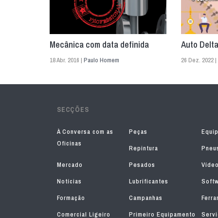
Mecânica com data definida
Auto Delta
18 Abr. 2016 |
Paulo Homem
26 Dez. 2022 |
SECÇÕES
À Conversa com as
Peças
Equi
Oficinas
Repintura
Pneu
Mercado
Pesados
Víde
Notícias
Lubrificantes
Soft
Formação
Campanhas
Ferra
Comercial Ligeiro
Primeiro Equipamento
Serv