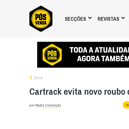
SECÇÕES
REVISTAS
Back
Cartrack evita novo roubo 
por
Nádia Conceição
I