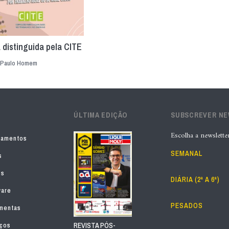
 distinguida pela CITE
Paulo Homem
ÚLTIMA EDIÇÃO
SUBSCREVER N
Escolha a newslette
pamentos
SEMANAL
s
os
DIÁRIA (2ª A 6ª)
ware
PESADOS
mentas
iços
REVISTA PÓS-