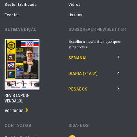
Sustentabilidade
Vidros
Eventos
Usados
ÚLTIMA EDIÇÃO
SUBSCREVER NEWSLETTER
Escolha a newsletter que quer
subscrever:
SEMANAL
DIÁRIA (2ª A 6ª)
PESADOS
REVISTA PÓS-
VENDA 131
Ver todas
CONTACTOS
SIGA-NOS