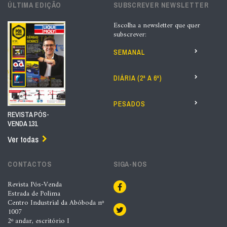
ÚLTIMA EDIÇÃO
SUBSCREVER NEWSLETTER
Escolha a newsletter que quer
subscrever:
SEMANAL
DIÁRIA (2ª A 6ª)
PESADOS
REVISTA PÓS-
VENDA 131
Ver todas
CONTACTOS
SIGA-NOS
Revista Pós-Venda
Estrada de Polima
Centro Industrial da Abóboda nº
1007
2º andar, escritório I