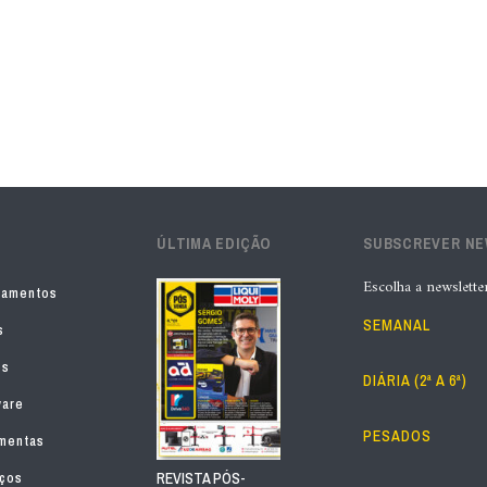
ÚLTIMA EDIÇÃO
SUBSCREVER N
Escolha a newslette
pamentos
SEMANAL
s
os
DIÁRIA (2ª A 6ª)
ware
PESADOS
mentas
iços
REVISTA PÓS-