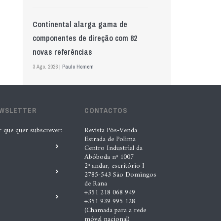
Continental alarga gama de
componentes de direção com 82
novas referências
3 Ago. 2026 |
Paulo Homem
Mewa aposta na IA para automatizar
EWSLETTER
controlo de qualidade
CONTACTOS
5 Ago. 2026 |
Nádia Conceição
r que quer subscrever:
Revista Pós-Venda
Estrada de Polima
Centro Industrial da
Abóboda nº 1007
GS Pro Tyres assume representação
2º andar, escritório I
exclusiva da Laufenn em Portugal
2785-543 São Domingos
de Rana
4 Ago. 2026 |
Paulo Homem
+351 218 068 949
+351 939 995 128
(Chamada para a rede
Wolf mostra nova geração de
móvel nacional)