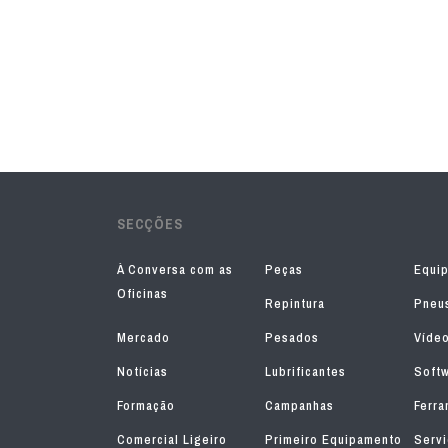
SECÇÕES
À Conversa com as
Peças
Equi
Oficinas
Repintura
Pneu
Mercado
Pesados
Víde
Notícias
Lubrificantes
Soft
Formação
Campanhas
Ferra
Comercial Ligeiro
Primeiro Equipamento
Serv