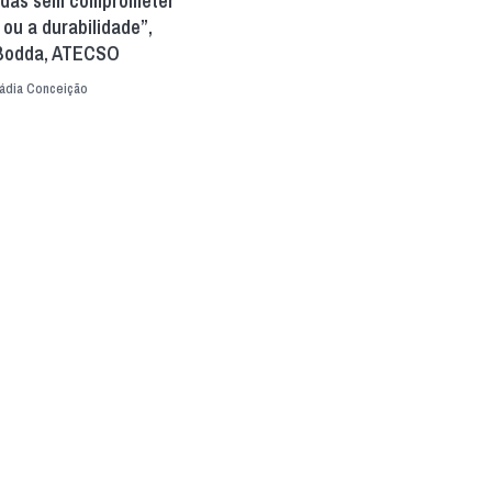
adas sem comprometer
 ou a durabilidade”,
 Bodda, ATECSO
ádia Conceição