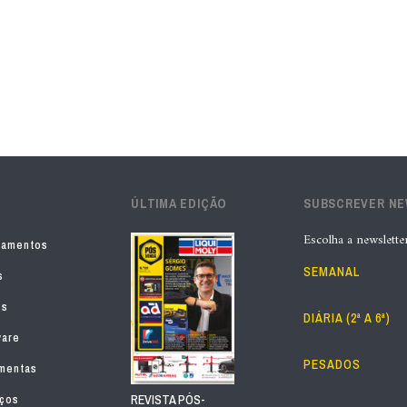
ÚLTIMA EDIÇÃO
SUBSCREVER N
Escolha a newslette
pamentos
SEMANAL
s
os
DIÁRIA (2ª A 6ª)
ware
PESADOS
mentas
iços
REVISTA PÓS-