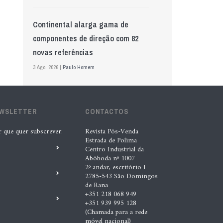
Continental alarga gama de
componentes de direção com 82
novas referências
3 Ago. 2026 |
Paulo Homem
Mewa aposta na IA para automatizar
EWSLETTER
controlo de qualidade
CONTACTOS
5 Ago. 2026 |
Nádia Conceição
r que quer subscrever:
Revista Pós-Venda
Estrada de Polima
Centro Industrial da
Abóboda nº 1007
GS Pro Tyres assume representação
2º andar, escritório I
exclusiva da Laufenn em Portugal
2785-543 São Domingos
de Rana
4 Ago. 2026 |
Paulo Homem
+351 218 068 949
+351 939 995 128
(Chamada para a rede
Wolf mostra nova geração de
móvel nacional)