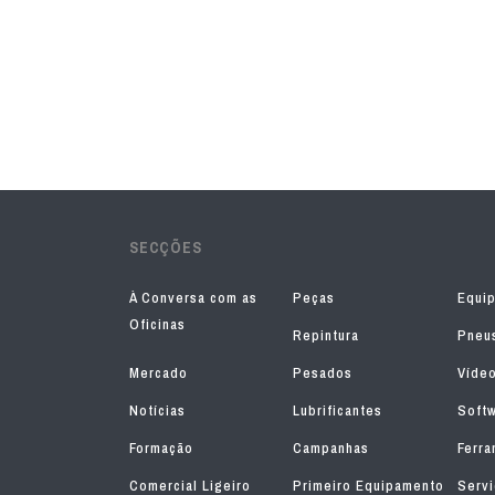
SECÇÕES
À Conversa com as
Peças
Equi
Oficinas
Repintura
Pneu
Mercado
Pesados
Víde
Notícias
Lubrificantes
Soft
Formação
Campanhas
Ferra
Comercial Ligeiro
Primeiro Equipamento
Serv