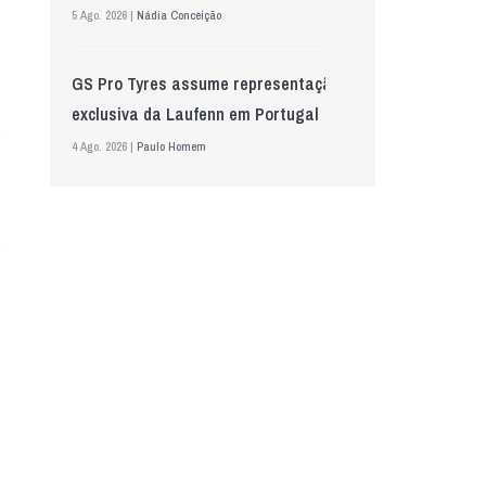
5 Ago. 2026 |
Nádia Conceição
GS Pro Tyres assume representação
exclusiva da Laufenn em Portugal
4 Ago. 2026 |
Paulo Homem
Wolf mostra nova geração de
lubrificantes, serviços e embalagens
na Automechanika
5 Ago. 2026 |
Nádia Conceição
“A INDASA procura ajudar os seus
clientes a identificar oportunidades
de melhoria ao longo de todo o
processo de reparação””, Tiago