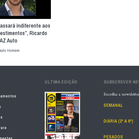
assará indiferente aos
estimentos”, Ricardo
 AZ Auto
aulo Homem
ÚLTIMA EDIÇÃO
SUBSCREVER N
Escolha a newslette
pamentos
SEMANAL
s
os
DIÁRIA (2ª A 6ª)
ware
PESADOS
mentas