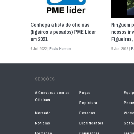
Conheça a lista de oficinas
Ninguém p
(ligeiros e pesados) PME Líder
nossos inv
em 2021
Figueiras,
6 Jul. 2022 |
Paulo Homem
5 Jan. 2018 |
P
SECÇÕES
À Conversa com as
Peças
Equi
Oficinas
Repintura
Pneu
Mercado
Pesados
Víde
Notícias
Lubrificantes
Soft
Formação
Campanhas
Ferra