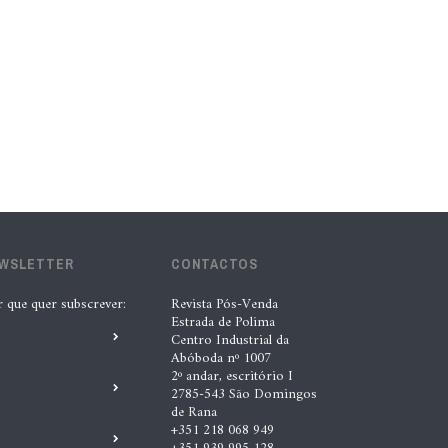
Matias, INDASA
4 Ago. 2026 |
Nádia Conceição
Acionistas da AkzoNobel e da Axalta
aprovam fusão
6 Ago. 2026 |
Paulo Homem
Automechanika marca nova fase da
expansão europeia da XTOOL
EWSLETTER
CONTACTOS
3 Ago. 2026 |
Nádia Conceição
r que quer subscrever:
Revista Pós-Venda
Estrada de Polima
Centro Industrial da
B-Parts expande operação para a
Abóboda nº 1007
Polónia
2º andar, escritório I
2785-543 São Domingos
4 Ago. 2026 |
Nádia Conceição
de Rana
+351 218 068 949