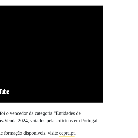
oi o vencedor da categoria “Entidades de
s-Venda 2024, votados pelas oficinas em Portugal.
e formação disponíveis, visite
cepra.pt
.