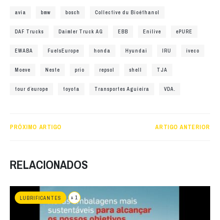
avia
bmw
bosch
Collective du Bioéthanol
DAF Trucks
Daimler Truck AG
EBB
Enilive
ePURE
EWABA
FuelsEurope
honda
Hyundai
IRU
iveco
Moeve
Neste
prio
repsol
shell
TJA
tour d´europe
toyota
Transportes Aguieira
VDA.
PRÓXIMO ARTIGO
ARTIGO ANTERIOR
RELACIONADOS
+ 1
LUBRIFICANTES