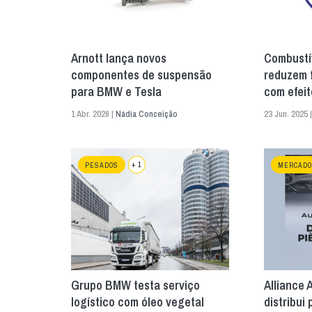
Arnott lança novos
Combustí
componentes de suspensão
reduzem 
para BMW e Tesla
com efeit
1 Abr. 2026 |
Nádia Conceição
23 Jun. 2025 
+ 1
PESADOS
MERCADO
Grupo BMW testa serviço
Alliance 
logístico com óleo vegetal
distribui