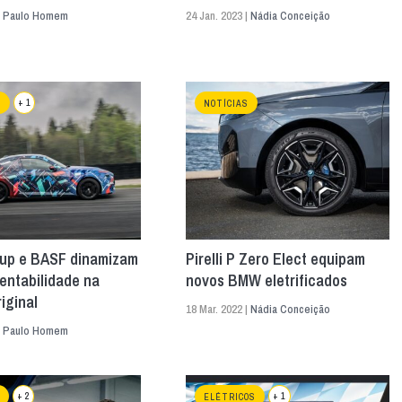
|
Paulo Homem
24 Jan. 2023 |
Nádia Conceição
+ 1
S
NOTÍCIAS
p e BASF dinamizam
Pirelli P Zero Elect equipam
entabilidade na
novos BMW eletrificados
riginal
18 Mar. 2022 |
Nádia Conceição
|
Paulo Homem
+ 2
+ 1
ELÉTRICOS