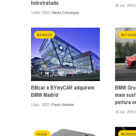
hidrotratado
25 Jan. 2023 
14 Abr. 2023 |
Nádia Conceição
MERCADO
NOTÍCIA
BMcar e BYmyCAR adquirem
BMW Grou
BMW Madrid
mais sust
pintura o
1 Ago. 2022 |
Paulo Homem
15 Jun. 2022 
PEÇAS
MERCADO