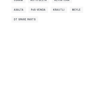
OSRAM
AUTO DELTA
REPINTURA
AXALTA
PóS-VENDA
KRAUTLI
MEYLE
DT SPARE PARTS