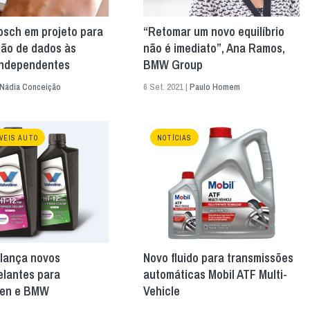
sch em projeto para
“Retomar um novo equilíbrio
são de dados às
não é imediato”, Ana Ramos,
 independentes
BMW Group
Nádia Conceição
6 Set. 2021 |
Paulo Homem
VEIS AUTO
NOTÍCIAS
 lança novos
Novo fluido para transmissões
elantes para
automáticas Mobil ATF Multi-
gen e BMW
Vehicle