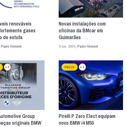
veis renováveis
Novas instalações com
fortemente gases
oficinas da BMcar em
o de estufa
Guimarães
|
Paulo Homem
4 Jun. 2024 |
Paulo Homem
+ 2
+ 1
PNEUS
Automotive Group
Pirelli P Zero Elect equipam
 peças originais BMW
novo BMW i4 M50