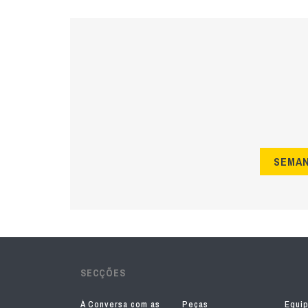
SEMA
SECÇÕES
À Conversa com as
Peças
Equi