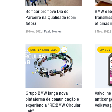
Bomcar promove Dia do
BMW e Bo
Parceiro na Qualidade (com
transmis
fotos)
oficinas
20 Nov. 2021 |
Paulo Homem
8 Nov. 2021 |
+ 1
SUSTENTABILIDADE
CONSUMÍ
Grupo BMW lança nova
Valvoline
plataforma de comunicação e
anticong
experiência “RE:BMW Circular
Volkswa
Lab”