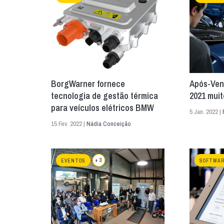
BorgWarner fornece
Após-Ven
tecnologia de gestão térmica
2021 muit
para veículos elétricos BMW
5 Jan. 2022 |
15 Fev. 2022 |
Nádia Conceição
+ 3
EVENTOS
SOFTWA