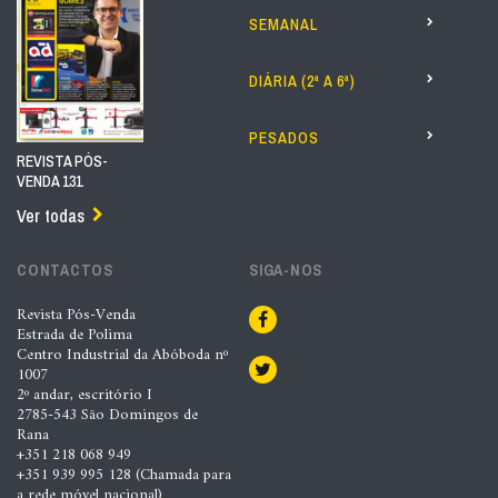
SEMANAL
DIÁRIA (2ª A 6ª)
PESADOS
REVISTA PÓS-
VENDA 131
Ver todas
CONTACTOS
SIGA-NOS
Revista Pós-Venda
Estrada de Polima
Centro Industrial da Abóboda nº
1007
2º andar, escritório I
2785-543 São Domingos de
Rana
+351 218 068 949
+351 939 995 128 (Chamada para
a rede móvel nacional)