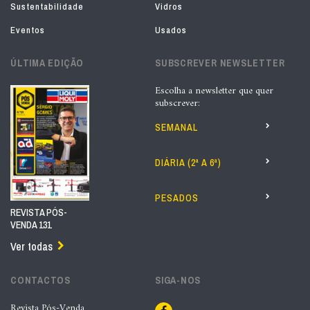
Sustentabilidade
Vidros
Eventos
Usados
ÚLTIMA EDIÇÃO
SUBSCREVER NEWSLETTER
Escolha a newsletter que quer
subscrever:
SEMANAL
DIÁRIA (2ª A 6ª)
PESADOS
REVISTA PÓS-
VENDA 131
Ver todas
CONTACTOS
SIGA-NOS
Revista Pós-Venda