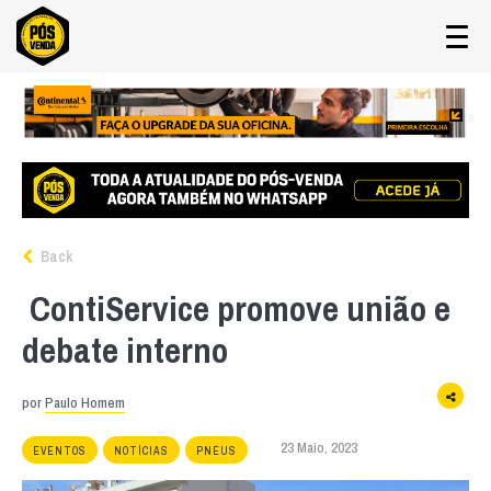
Back
ContiService promove união e
debate interno
por
Paulo Homem
23 Maio, 2023
EVENTOS
NOTÍCIAS
PNEUS