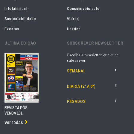
Infotainment
Consumíveis auto
Sustentabilidade
Vidros
Eventos
Usados
ÚLTIMA EDIÇÃO
SUBSCREVER NEWSLETTER
Escolha a newsletter que quer
subscrever:
SEMANAL
DIÁRIA (2ª A 6ª)
PESADOS
REVISTA PÓS-
VENDA 131
Ver todas