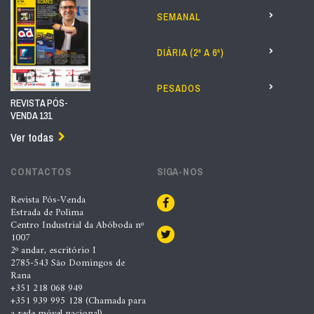
SEMANAL
DIÁRIA (2ª A 6ª)
PESADOS
REVISTA PÓS-
VENDA 131
Ver todas
CONTACTOS
SIGA-NOS
Revista Pós-Venda
Estrada de Polima
Centro Industrial da Abóboda nº
1007
2º andar, escritório I
2785-543 São Domingos de
Rana
+351 218 068 949
+351 939 995 128 (Chamada para
a rede móvel nacional)