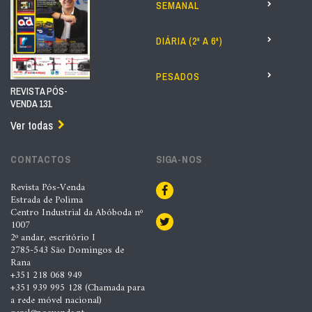
SEMANAL
DIÁRIA (2ª A 6ª)
PESADOS
REVISTA PÓS-
VENDA 131
Ver todas
CONTACTOS
SIGA-NOS
Revista Pós-Venda
Estrada de Polima
Centro Industrial da Abóboda nº
1007
2º andar, escritório I
2785-543 São Domingos de
Rana
+351 218 068 949
+351 939 995 128 (Chamada para
a rede móvel nacional)