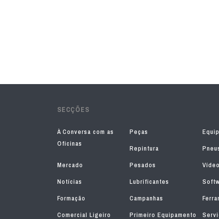
SECÇÕES
À Conversa com as
Peças
Equi
Oficinas
Repintura
Pneu
Mercado
Pesados
Víde
Notícias
Lubrificantes
Soft
Formação
Campanhas
Ferra
Comercial Ligeiro
Primeiro Equipamento
Serv