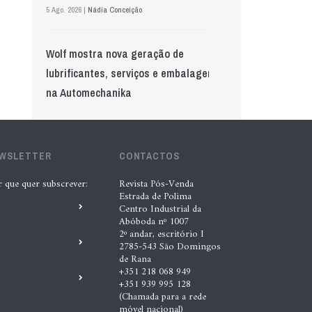
5 Ago. 2026 |
Nádia Conceição
Wolf mostra nova geração de
lubrificantes, serviços e embalagens
na Automechanika
5 Ago. 2026 |
Nádia Conceição
EWSLETTER
GS Pro Tyres assume representação
CONTACTOS
exclusiva da Laufenn em Portugal
r que quer subscrever:
Revista Pós-Venda
Estrada de Polima
4 Ago. 2026 |
Paulo Homem
Centro Industrial da
Abóboda nº 1007
2º andar, escritório I
Acionistas da AkzoNobel e da Axalta
2785-543 São Domingos
de Rana
aprovam fusão
+351 218 068 949
+351 939 995 128
6 Ago. 2026 |
Paulo Homem
(Chamada para a rede
móvel nacional)