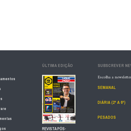
ÚLTIMA EDIÇÃO
SUBSCREVER N
Escolha a newslette
pamentos
SEMANAL
s
os
DIÁRIA (2ª A 6ª)
ware
PESADOS
mentas
iços
REVISTA PÓS-