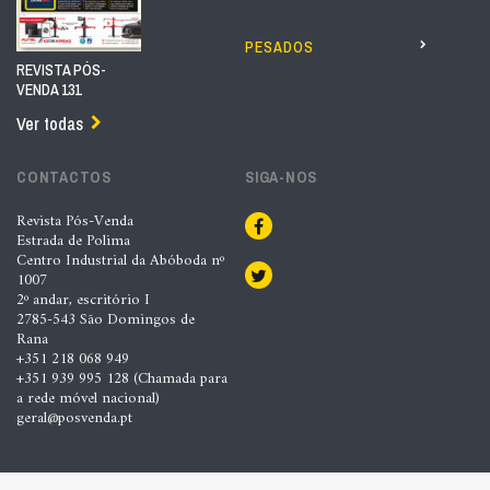
PESADOS
REVISTA PÓS-
VENDA 131
Ver todas
CONTACTOS
SIGA-NOS
Revista Pós-Venda
Estrada de Polima
Centro Industrial da Abóboda nº
1007
2º andar, escritório I
2785-543 São Domingos de
Rana
+351 218 068 949
+351 939 995 128 (Chamada para
a rede móvel nacional)
geral@posvenda.pt