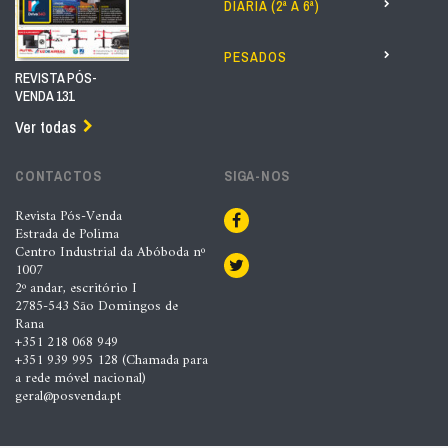
DIÁRIA (2ª A 6ª)
PESADOS
REVISTA PÓS-
VENDA 131
Ver todas
CONTACTOS
SIGA-NOS
Revista Pós-Venda
Estrada de Polima
Centro Industrial da Abóboda nº
1007
2º andar, escritório I
2785-543 São Domingos de
Rana
+351 218 068 949
+351 939 995 128 (Chamada para
a rede móvel nacional)
geral@posvenda.pt