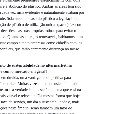
os atualmente prendem-se essencialmente com dois
s e a abolição do plástico. Ambas as áreas têm sido
m cada vez mais evidentes e naturalmente acabam por
idade. Sobretudo no caso do plástico a legislação em
ação de plástico de utilização únicas (sacos) fez com
ecisões e as suas próprias rotinas para evitar o
stico. Quanto às energias renováveis, habitamos num
 neste campo e tanto empresas como cidadão comuns
oníveis, que farão certamente diferença no nosso
ito de sustentabilidade no aftermarket na
r e com o mercado em geral?
, sem dúvida, uma vantagem competitiva para
ftermarket. Muitas vezes o termo sustentabilidade
nte, mas a verdade é que este é um tema que está na
mais visível e relevante. Da mesma forma que hoje
taxa de serviço, um dia a sustentabilidade e, mais
ações neste âmbito, serão também um fator de