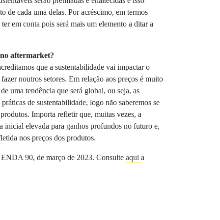
stentáveis serão premiadas e enaltecidas e isso
nto de cada uma delas. Por acréscimo, em termos
 ter em conta pois será mais um elemento a ditar a
 no aftermarket?
acreditamos que a sustentabilidade vai impactar o
fazer noutros setores. Em relação aos preços é muito
a de uma tendência que será global, ou seja, as
 práticas de sustentabilidade, logo não saberemos se
rodutos. Importa refletir que, muitas vezes, a
a inicial elevada para ganhos profundos no futuro e,
fletida nos preços dos produtos.
ENDA 90, de março de 2023. Consulte
aqui
a