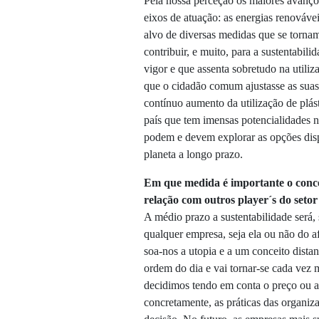
Pela nossa perceção os maiores avanç
eixos de atuação: as energias renovávei
alvo de diversas medidas que se torna
contribuir, e muito, para a sustentabil
vigor e que assenta sobretudo na utiliz
que o cidadão comum ajustasse as suas d
contínuo aumento da utilização de plá
país que tem imensas potencialidades
podem e devem explorar as opções disp
planeta a longo prazo.
Em que medida é importante o conce
relação com outros player´s do seto
A médio prazo a sustentabilidade será
qualquer empresa, seja ela ou não do a
soa-nos a utopia e a um conceito dista
ordem do dia e vai tornar-se cada vez 
decidimos tendo em conta o preço ou a 
concretamente, as práticas das organiz