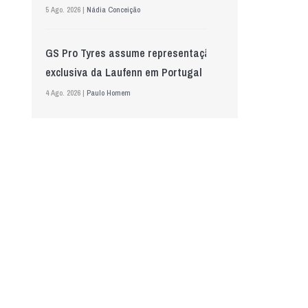
5 Ago. 2026 |
Nádia Conceição
GS Pro Tyres assume representação
exclusiva da Laufenn em Portugal
4 Ago. 2026 |
Paulo Homem
Wolf mostra nova geração de
lubrificantes, serviços e embalagens
na Automechanika
5 Ago. 2026 |
Nádia Conceição
“A INDASA procura ajudar os seus
clientes a identificar oportunidades
de melhoria ao longo de todo o
processo de reparação””, Tiago