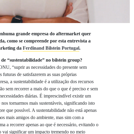
nenhuma grande empresa do aftermarket quer
a, como se compreende por esta entrevista a
arketing da
Ferdinand Bilstein Portugal
.
 de “sustentabilidade” no bilstein group?
 ONU, “suprir as necessidades do presente sem
futuras de satisfazerem as suas próprias
sa, a sustentabilidade é a utilização dos recursos
ção sem recorrer a mais do que o que é preciso e sem
ecessidades diárias. É imprescindível existir um
 nos tornarmos mais sustentáveis, significando isto
e que possível. A sustentabilidade não está apenas
rmos mais amigos do ambiente, mas sim com a
orma a recorrer apenas ao que é necessário, evitando o
to vai significar um impacto tremendo no meio