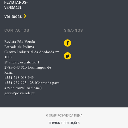
REVISTA PÓS-
VENDA 131
Ver todas
CONTACTOS
SIGA-NOS
Revista Pós-Venda
Estrada de Polima
Centro Industrial da Abóboda nº
1007
2º andar, escritório I
2785-543 São Domingos de
Rana
+351 218 068 949
+351 939 995 128 (Chamada para
a rede móvel nacional)
geral@posvenda.pt
© ORMP PÓS-VENDA MEDIA
TERMOS E CONDIÇÕES