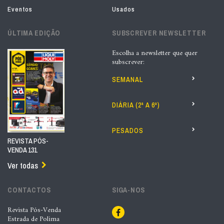
Eventos
Usados
ÚLTIMA EDIÇÃO
SUBSCREVER NEWSLETTER
Escolha a newsletter que quer
subscrever:
SEMANAL
DIÁRIA (2ª A 6ª)
PESADOS
REVISTA PÓS-
VENDA 131
Ver todas
CONTACTOS
SIGA-NOS
Revista Pós-Venda
Estrada de Polima