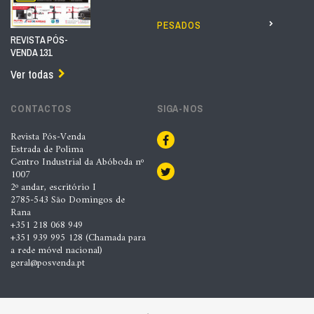
PESADOS
REVISTA PÓS-
VENDA 131
Ver todas
CONTACTOS
SIGA-NOS
Revista Pós-Venda
Estrada de Polima
Centro Industrial da Abóboda nº
1007
2º andar, escritório I
2785-543 São Domingos de
Rana
+351 218 068 949
+351 939 995 128 (Chamada para
a rede móvel nacional)
geral@posvenda.pt