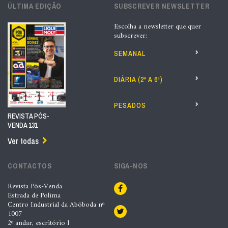
ÚLTIMA EDIÇÃO
SUBSCREVER NEWSLETTER
Escolha a newsletter que quer
subscrever:
SEMANAL
DIÁRIA (2ª A 6ª)
PESADOS
REVISTA PÓS-
VENDA 131
Ver todas
CONTACTOS
SIGA-NOS
Revista Pós-Venda
Estrada de Polima
Centro Industrial da Abóboda nº
1007
2º andar, escritório I