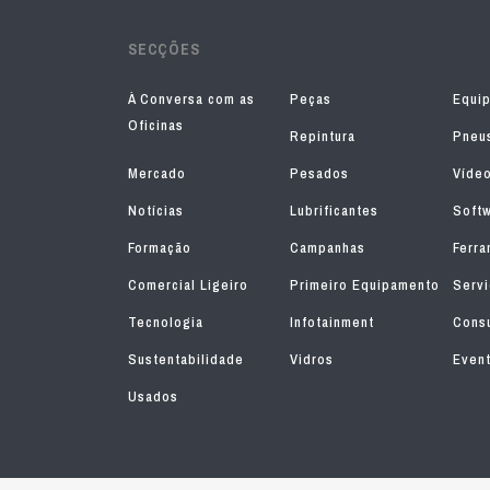
SECÇÕES
À Conversa com as
Peças
Equi
Oficinas
Repintura
Pneu
Mercado
Pesados
Víde
Notícias
Lubrificantes
Soft
Formação
Campanhas
Ferra
Comercial Ligeiro
Primeiro Equipamento
Serv
Tecnologia
Infotainment
Consu
Sustentabilidade
Vidros
Even
Usados