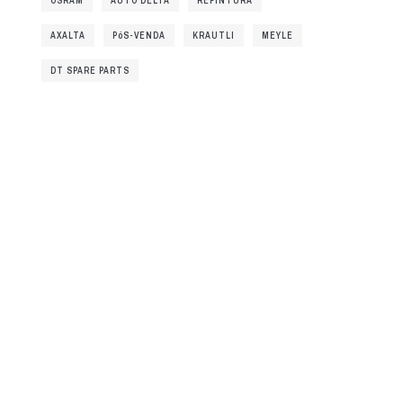
OSRAM
AUTO DELTA
REPINTURA
AXALTA
PóS-VENDA
KRAUTLI
MEYLE
DT SPARE PARTS