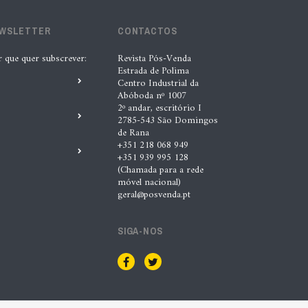
EWSLETTER
CONTACTOS
r que quer subscrever:
Revista Pós-Venda
Estrada de Polima
Centro Industrial da
Abóboda nº 1007
2º andar, escritório I
2785-543 São Domingos
de Rana
+351 218 068 949
+351 939 995 128
(Chamada para a rede
móvel nacional)
geral@posvenda.pt
SIGA-NOS