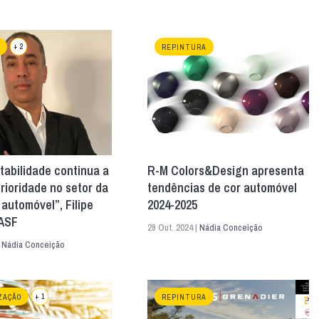
+ 2
REPINTURA
tabilidade continua a
R-M Colors&Design apresenta
rioridade no setor da
tendências de cor automóvel
 automóvel”, Filipe
2024-2025
BASF
29 Out. 2024 |
Nádia Conceição
|
Nádia Conceição
+ 1
ZAÇÃO
REPINTURA