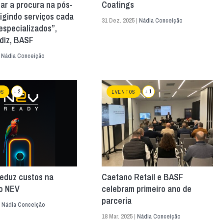
ar a procura na pós-
Coatings
igindo serviços cada
31 Dez. 2025 |
Nádia Conceição
especializados”,
rdiz, BASF
|
Nádia Conceição
+ 2
+ 1
OS
EVENTOS
reduz custos na
Caetano Retail e BASF
o NEV
celebram primeiro ano de
parceria
|
Nádia Conceição
18 Mar. 2025 |
Nádia Conceição