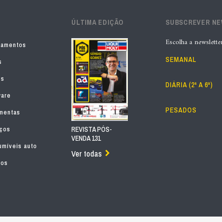
ÚLTIMA EDIÇÃO
SUBSCREVER N
Escolha a newslette
pamentos
SEMANAL
s
os
DIÁRIA (2ª A 6ª)
ware
PESADOS
mentas
iços
REVISTA PÓS-
VENDA 131
míveis auto
Ver todas
tos