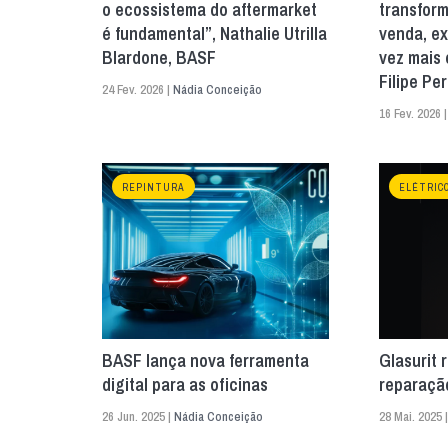
o ecossistema do aftermarket
transform
é fundamental”, Nathalie Utrilla
venda, ex
Blardone, BASF
vez mais 
Filipe Pe
24 Fev. 2026 |
Nádia Conceição
16 Fev. 2026 
REPINTURA
ELÉTRIC
BASF lança nova ferramenta
Glasurit 
digital para as oficinas
reparaçã
26 Jun. 2025 |
Nádia Conceição
28 Mai. 2025 