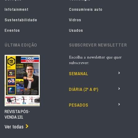
Infotainment
Consumíveis auto
Sustentabilidade
Vidros
Eventos
Usados
ÚLTIMA EDIÇÃO
SUBSCREVER NEWSLETTER
Escolha a newsletter que quer
subscrever:
SEMANAL
DIÁRIA (2ª A 6ª)
PESADOS
REVISTA PÓS-
VENDA 131
Ver todas