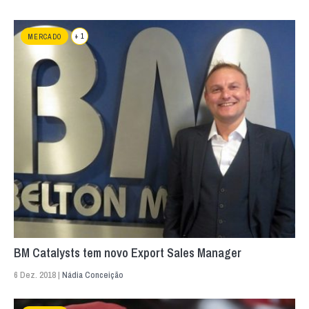
+ 1
MERCADO
BM Catalysts tem novo Export Sales Manager
6 Dez. 2018 |
Nádia Conceição