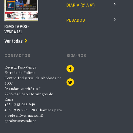
DIÁRIA (2ª A 6ª)
PESADOS
REVISTA PÓS-
VENDA 131
Ver todas
CONTACTOS
SIGA-NOS
Revista Pós-Venda
Estrada de Polima
Centro Industrial da Abóboda nº
1007
2º andar, escritório I
2785-543 São Domingos de
Rana
+351 218 068 949
+351 939 995 128 (Chamada para
a rede móvel nacional)
geral@posvenda.pt