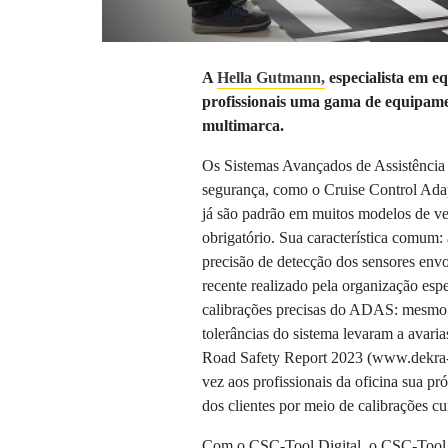
A
Hella Gutmann,
especialista em eq
profissionais uma gama de equipame
multimarca.
Os Sistemas Avançados de Assistênci
segurança, como o Cruise Control Adap
já são padrão em muitos modelos de ve
obrigatório. Sua característica comum:
precisão de detecção dos sensores envo
recente realizado pela organização esp
calibrações precisas do ADAS: mesmo 
tolerâncias do sistema levaram a avaria
Road Safety Report 2023 (www.dekra-
vez aos profissionais da oficina sua pr
dos clientes por meio de calibrações 
Com o CSC-Tool Digital, o CSC-Tool