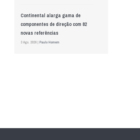
Continental alarga gama de
componentes de direção com 82
novas referências
3 Ago. 2026 |
Paulo Homem
Mewa aposta na IA para automatizar
controlo de qualidade
5 Ago. 2026 |
Nádia Conceição
GS Pro Tyres assume representação
exclusiva da Laufenn em Portugal
4 Ago. 2026 |
Paulo Homem
Wolf mostra nova geração de