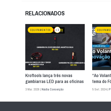
RELACIONADOS
+ 1
EQUIPAMENTOS
EQUIPAME
Kroftools lança três novas
“Ao Volant
gambiarras LED para as oficinas
tema do F
3 Mar. 2026 |
Nádia Conceição
5 Set. 2024 |
P