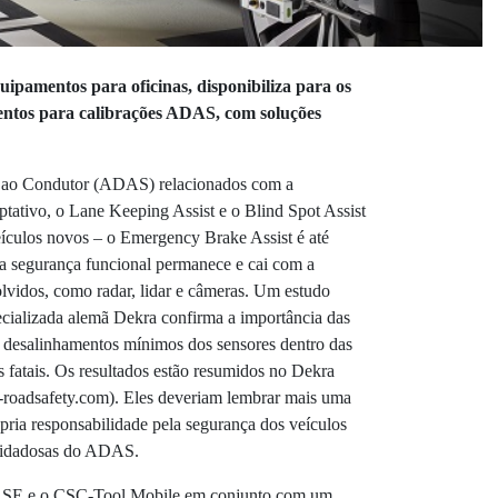
uipamentos para oficinas, disponibiliza para os
ntos para calibrações ADAS, com soluções
a ao Condutor (ADAS) relacionados com a
tativo, o Lane Keeping Assist e o Blind Spot Assist
ículos novos – o Emergency Brake Assist é até
 a segurança funcional permanece e cai com a
lvidos, como radar, lidar e câmeras. Um estudo
ecializada alemã Dekra confirma a importância das
desalinhamentos mínimos dos sensores dentro das
s fatais. Os resultados estão resumidos no Dekra
roadsafety.com). Eles deveriam lembrar mais uma
ópria responsabilidade pela segurança dos veículos
cuidadosas do ADAS.
 SE e o CSC-Tool Mobile em conjunto com um