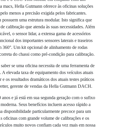
ga macs, Hella Gutmann oferece às oficinas soluções
elo menos a precisão exigida pelos fabricantes.
possuem uma estrutura modular. Isto significa que
de calibração que atenda às suas necessidades. Além
licável, o sensor lidar, a extensa gama de acessórios
ncional dos importantes sensores laterais e traseiros
m 360°. Um kit opcional de alinhamento de rodas
 correta do chassi como pré-condição para calibração.
 saber se uma oficina necessita de uma ferramenta de
a. A elevada taxa de equipamento dos veículos atuais
 e os resultados dramáticos dos atuais testes práticos
hretter, gerente de vendas da Hella Gutmann DACH.
 anos e já está em sua segunda geração com o sufixo
moderna. Seus benefícios incluem acesso rápido a
sua disponibilidade particularmente precoce para um
s oficinas com grande volume de calibrações e os
veículos muito novos confiam cada vez mais em nossa