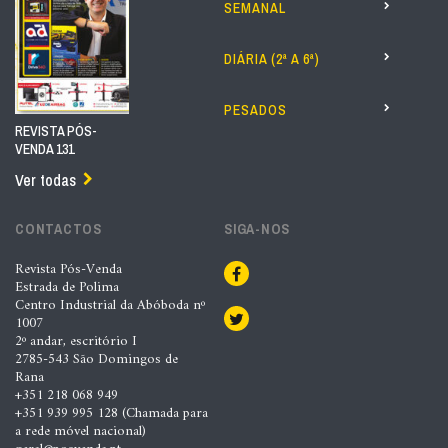
SEMANAL
DIÁRIA (2ª A 6ª)
PESADOS
REVISTA PÓS-
VENDA 131
Ver todas
CONTACTOS
SIGA-NOS
Revista Pós-Venda
Estrada de Polima
Centro Industrial da Abóboda nº
1007
2º andar, escritório I
2785-543 São Domingos de
Rana
+351 218 068 949
+351 939 995 128 (Chamada para
a rede móvel nacional)