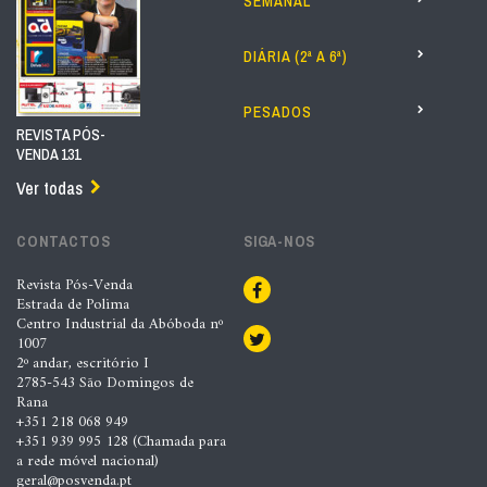
SEMANAL
DIÁRIA (2ª A 6ª)
PESADOS
REVISTA PÓS-
VENDA 131
Ver todas
CONTACTOS
SIGA-NOS
Revista Pós-Venda
Estrada de Polima
Centro Industrial da Abóboda nº
1007
2º andar, escritório I
2785-543 São Domingos de
Rana
+351 218 068 949
+351 939 995 128 (Chamada para
a rede móvel nacional)
geral@posvenda.pt