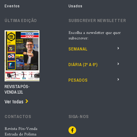
Eventos
Usados
ÚLTIMA EDIÇÃO
SUBSCREVER NEWSLETTER
Escolha a newsletter que quer
subscrever:
SEMANAL
DIÁRIA (2ª A 6ª)
PESADOS
REVISTA PÓS-
VENDA 131
Ver todas
CONTACTOS
SIGA-NOS
Revista Pós-Venda
Estrada de Polima