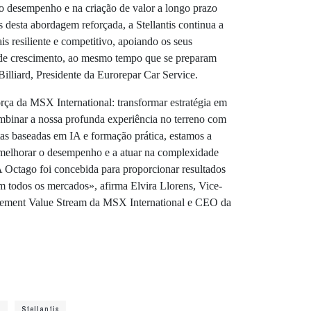
no desempenho e na criação de valor a longo prazo
s desta abordagem reforçada, a Stellantis continua a
s resiliente e competitivo, apoiando os seus
 de crescimento, ao mesmo tempo que se preparam
 Billiard, Presidente da Eurorepar Car Service.
 força da MSX International: transformar estratégia em
mbinar a nossa profunda experiência no terreno com
tas baseadas em IA e formação prática, estamos a
 a melhorar o desempenho e a atuar na complexidade
Octago foi concebida para proporcionar resultados
em todos os mercados», afirma Elvira Llorens, Vice-
ement Value Stream da MSX International e CEO da
l
Stellantis