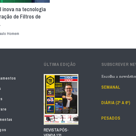
l inova na tecnologia
ação de Filtros de
.
aulo Homem
ÚLTIMA EDIÇÃO
SUBSCREVER N
Escolha a newslette
pamentos
SEMANAL
s
os
DIÁRIA (2ª A 6ª)
ware
PESADOS
mentas
iços
REVISTA PÓS-
VENDA 131