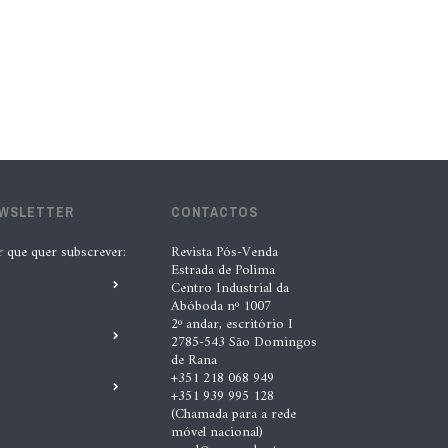
lubrificantes, serviços e embalagens
na Automechanika
5 Ago. 2026 |
Nádia Conceição
“A INDASA procura ajudar os seus
clientes a identificar oportunidades
de melhoria ao longo de todo o
EWSLETTER
CONTACTOS
processo de reparação””, Tiago
r que quer subscrever:
Revista Pós-Venda
Matias, INDASA
Estrada de Polima
Centro Industrial da
4 Ago. 2026 |
Nádia Conceição
Abóboda nº 1007
2º andar, escritório I
2785-543 São Domingos
Automechanika marca nova fase da
de Rana
expansão europeia da XTOOL
+351 218 068 949
+351 939 995 128
3 Ago. 2026 |
Nádia Conceição
(Chamada para a rede
móvel nacional)