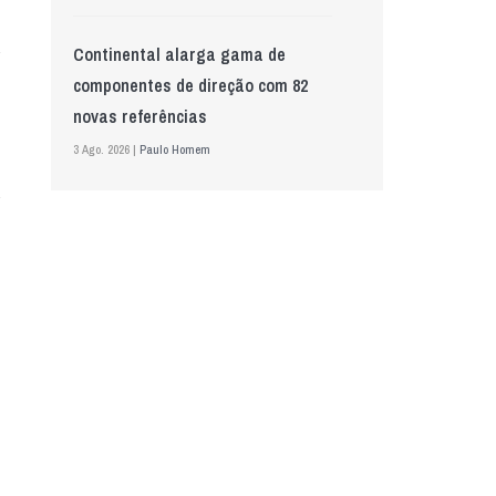
Continental alarga gama de
componentes de direção com 82
novas referências
3 Ago. 2026 |
Paulo Homem
Mewa aposta na IA para automatizar
controlo de qualidade
5 Ago. 2026 |
Nádia Conceição
GS Pro Tyres assume representação
exclusiva da Laufenn em Portugal
4 Ago. 2026 |
Paulo Homem
Wolf mostra nova geração de