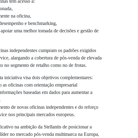
cinas têm acesso a:
ionada,
ente na oficina,
e desempenho e benchmarking,
 apoiar uma melhor tomada de decisões e gestão de
cinas independentes cumpram os padrões exigidos
vice, alargando a cobertura de pós-venda de elevada
anto no segmento de retalho como no de frotas.
ta iniciativa visa dois objetivos complementares:
as oficinas com orientação empresarial
e informações baseadas em dados para aumentar a
.
mento de novas oficinas independentes e do reforço
vice nos principais mercados europeus.
icativo na ambição da Stellantis de posicionar a
líder no mercado pós-venda multimarca na Europa,