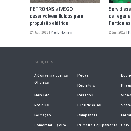
PETRONAS e IVECO
Servidiese
desenvolvem fluídos para
de regener
propulsão elétrica
Partículas
24 Jan. 2023 |
Paulo Homem
2 Jun. 2017 |
P
SECÇÕES
À Conversa com as
Peças
Equi
Oficinas
Repintura
Pneu
Mercado
Pesados
Víde
Notícias
Lubrificantes
Soft
Formação
Campanhas
Ferra
Comercial Ligeiro
Primeiro Equipamento
Serv