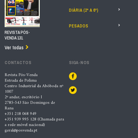
DIÁRIA (2ª A 6ª)
PESADOS
REVISTA PÓS-
VENDA 131
Ver todas
CONTACTOS
SIGA-NOS
Revista Pós-Venda
Estrada de Polima
Centro Industrial da Abóboda nº
1007
2º andar, escritório I
2785-543 São Domingos de
Rana
+351 218 068 949
+351 939 995 128 (Chamada para
a rede móvel nacional)
geral@posvenda.pt