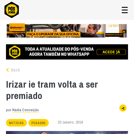
Back
Irizar ie tram volta a ser
premiado
por
Nádia Conceição
23 Janeiro, 2018
NOTÍCIAS
PESADOS