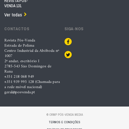
REVISTA PÓS-
VENDA 131
Ver todas
CONTACTOS
SIGA-NOS
Revista Pós-Venda
Estrada de Polima
Centro Industrial da Abóboda nº
1007
2º andar, escritório I
2785-543 São Domingos de
Rana
+351 218 068 949
+351 939 995 128 (Chamada para
a rede móvel nacional)
geral@posvenda.pt
© ORMP PÓS-VENDA MEDIA
TERMOS E CONDIÇÕES