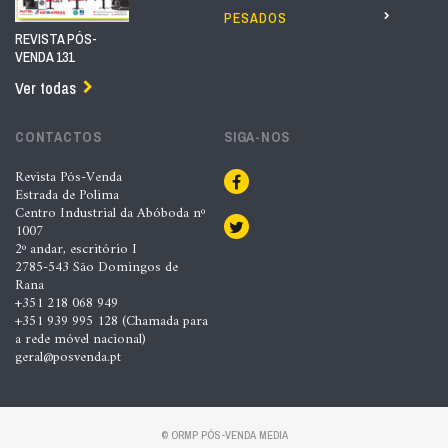
PESADOS
REVISTA PÓS-
VENDA 131
Ver todas
CONTACTOS
SIGA-NOS
Revista Pós-Venda
Estrada de Polima
Centro Industrial da Abóboda nº
1007
2º andar, escritório I
2785-543 São Domingos de
Rana
+351 218 068 949
+351 939 995 128 (Chamada para
a rede móvel nacional)
geral@posvenda.pt
© ORMP PÓS-VENDA MEDIA