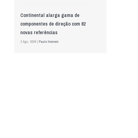
Continental alarga gama de
componentes de direção com 82
novas referências
3 Ago. 2026 |
Paulo Homem
Mewa aposta na IA para automatizar
controlo de qualidade
5 Ago. 2026 |
Nádia Conceição
GS Pro Tyres assume representação
exclusiva da Laufenn em Portugal
4 Ago. 2026 |
Paulo Homem
Wolf mostra nova geração de