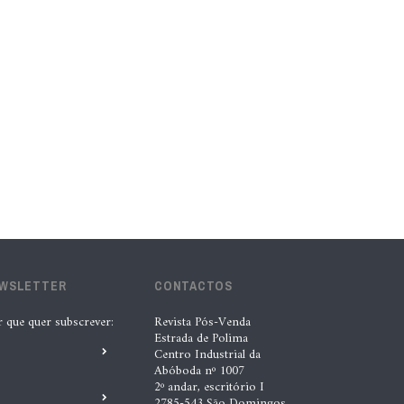
lubrificantes, serviços e embalagens
na Automechanika
5 Ago. 2026 |
Nádia Conceição
“A INDASA procura ajudar os seus
clientes a identificar oportunidades
de melhoria ao longo de todo o
processo de reparação””, Tiago
Matias, INDASA
4 Ago. 2026 |
Nádia Conceição
EWSLETTER
CONTACTOS
Automechanika marca nova fase da
r que quer subscrever:
Revista Pós-Venda
Estrada de Polima
expansão europeia da XTOOL
Centro Industrial da
3 Ago. 2026 |
Nádia Conceição
Abóboda nº 1007
2º andar, escritório I
2785-543 São Domingos