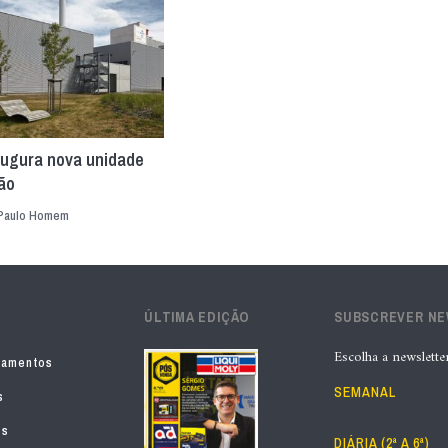
ugura nova unidade
ão
Paulo Homem
ÚLTIMA EDIÇÃO
SUBSCREVER N
Escolha a newslette
pamentos
SEMANAL
s
os
DIÁRIA (2ª A 6ª)