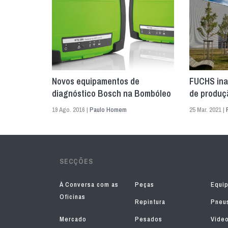
Novos equipamentos de
FUCHS ina
diagnóstico Bosch na Bombóleo
de produç
19 Ago. 2016 |
Paulo Homem
25 Mar. 2021 |
SECÇÕES
À Conversa com as
Peças
Equi
Oficinas
Repintura
Pneu
Mercado
Pesados
Víde