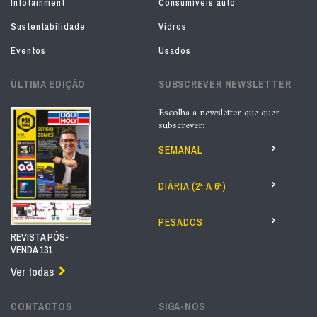
Infotainment
Consumíveis auto
Sustentabilidade
Vidros
Eventos
Usados
ÚLTIMA EDIÇÃO
SUBSCREVER NEWSLETTER
Escolha a newsletter que quer
subscrever:
SEMANAL
DIÁRIA (2ª A 6ª)
PESADOS
REVISTA PÓS-
VENDA 131
Ver todas
CONTACTOS
SIGA-NOS