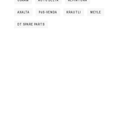
OSRAM
AUTO DELTA
REPINTURA
AXALTA
PóS-VENDA
KRAUTLI
MEYLE
DT SPARE PARTS