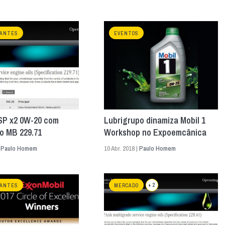
CANTES
EVENTOS
ESP x2 0W-20 com
Lubrigrupo dinamiza Mobil 1
o MB 229.71
Workshop no Expoemcânica
|
Paulo Homem
10 Abr. 2018 |
Paulo Homem
+ 2
CANTES
MERCADO