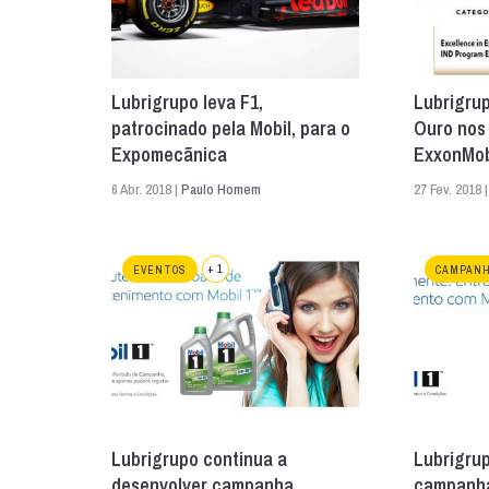
Lubrigrupo leva F1,
Lubrigru
patrocinado pela Mobil, para o
Ouro nos
Expomecãnica
ExxonMob
6 Abr. 2018 |
Paulo Homem
27 Fev. 2018 
+ 1
EVENTOS
CAMPAN
Lubrigrupo continua a
Lubrigru
desenvolver campanha
campanha