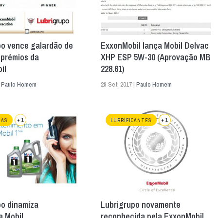
po vence galardão de
ExxonMobil lança Mobil Delvac
 prémios da
XHP ESP 5W-30 (Aprovação MB
il
228.61)
|
Paulo Homem
29 Set. 2017 |
Paulo Homem
+ 1
+ 1
HAS
LUBRIFICANTES
po dinamiza
Lubrigrupo novamente
 Mobil
reconhecida pela ExxonMobil