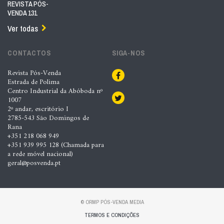
REVISTA PÓS-
VENDA 131
Ver todas
CONTACTOS
SIGA-NOS
Revista Pós-Venda
Estrada de Polima
Centro Industrial da Abóboda nº
1007
2º andar, escritório I
2785-543 São Domingos de
Rana
+351 218 068 949
+351 939 995 128 (Chamada para
a rede móvel nacional)
geral@posvenda.pt
© ORMP PÓS-VENDA MEDIA
TERMOS E CONDIÇÕES