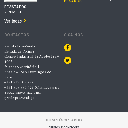
PESADOS
REVISTA PÓS-
VENDA 131
Ver todas
CONTACTOS
SIGA-NOS
Revista Pós-Venda
Estrada de Polima
Centro Industrial da Abóboda nº
1007
2º andar, escritório I
2785-543 São Domingos de
Rana
+351 218 068 949
+351 939 995 128 (Chamada para
a rede móvel nacional)
geral@posvenda.pt
© ORMP PÓS-VENDA MEDIA
TERMOS E CONDIÇÕES