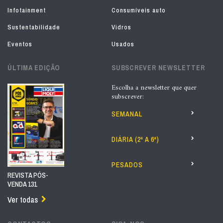
Infotainment
Consumíveis auto
Sustentabilidade
Vidros
Eventos
Usados
ÚLTIMA EDIÇÃO
SUBSCREVER NEWSLETTER
Escolha a newsletter que quer
subscrever:
SEMANAL
DIÁRIA (2ª A 6ª)
PESADOS
REVISTA PÓS-
VENDA 131
Ver todas