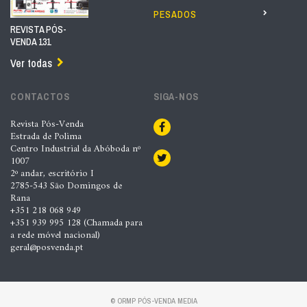
PESADOS
REVISTA PÓS-
VENDA 131
Ver todas
CONTACTOS
SIGA-NOS
Revista Pós-Venda
Estrada de Polima
Centro Industrial da Abóboda nº
1007
2º andar, escritório I
2785-543 São Domingos de
Rana
+351 218 068 949
+351 939 995 128 (Chamada para
a rede móvel nacional)
geral@posvenda.pt
© ORMP PÓS-VENDA MEDIA