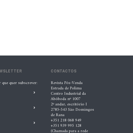
lubrificantes, serviços e embalagens
na Automechanika
5 Ago. 2026 |
Nádia Conceição
“A INDASA procura ajudar os seus
clientes a identificar oportunidades
de melhoria ao longo de todo o
processo de reparação””, Tiago
EWSLETTER
CONTACTOS
Matias, INDASA
r que quer subscrever:
Revista Pós-Venda
4 Ago. 2026 |
Nádia Conceição
Estrada de Polima
Centro Industrial da
Abóboda nº 1007
Automechanika marca nova fase da
2º andar, escritório I
2785-543 São Domingos
expansão europeia da XTOOL
de Rana
+351 218 068 949
3 Ago. 2026 |
Nádia Conceição
+351 939 995 128
(Chamada para a rede