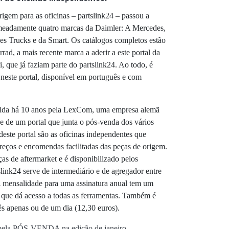
rigem para as oficinas – partslink24 – passou a
meadamente quatro marcas da Daimler: A Mercedes,
 Trucks e da Smart. Os catálogos completos estão
d, a mais recente marca a aderir a este portal da
que já faziam parte do partslink24. Ao todo, é
 neste portal, disponível em português e com
lvida há 10 anos pela LexCom, uma empresa alemã
e de um portal que junta o pós-venda dos vários
deste portal são as oficinas independentes que
preços e encomendas facilitadas das peças de origem.
as de aftermarket e é disponibilizado pelos
link24 serve de intermediário e de agregador entre
A mensalidade para uma assinatura anual tem um
 que dá acesso a todas as ferramentas. Também é
ês apenas ou de um dia (12,30 euros).
a pela PÓS-VENDA na edição de janeiro
.