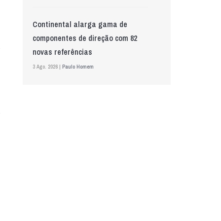
Continental alarga gama de
componentes de direção com 82
novas referências
3 Ago. 2026 |
Paulo Homem
Mewa aposta na IA para automatizar
controlo de qualidade
5 Ago. 2026 |
Nádia Conceição
GS Pro Tyres assume representação
exclusiva da Laufenn em Portugal
4 Ago. 2026 |
Paulo Homem
Wolf mostra nova geração de