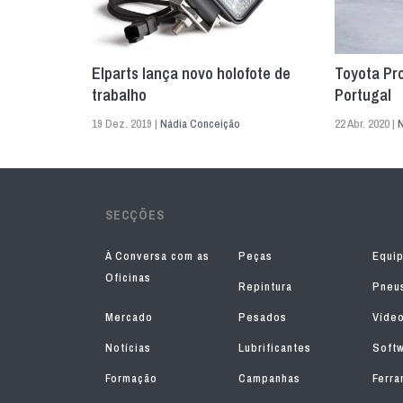
Elparts lança novo holofote de
Toyota Pr
trabalho
Portugal
19 Dez. 2019 |
Nádia Conceição
22 Abr. 2020 |
N
SECÇÕES
À Conversa com as
Peças
Equi
Oficinas
Repintura
Pneu
Mercado
Pesados
Víde
Notícias
Lubrificantes
Soft
Formação
Campanhas
Ferra