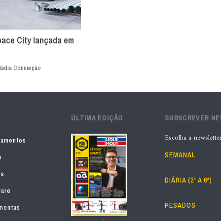
oace City lançada em
ádia Conceição
ÚLTIMA EDIÇÃO
SUBSCREVER N
Escolha a newslette
pamentos
SEMANAL
s
os
DIÁRIA (2ª A 6ª)
ware
PESADOS
mentas