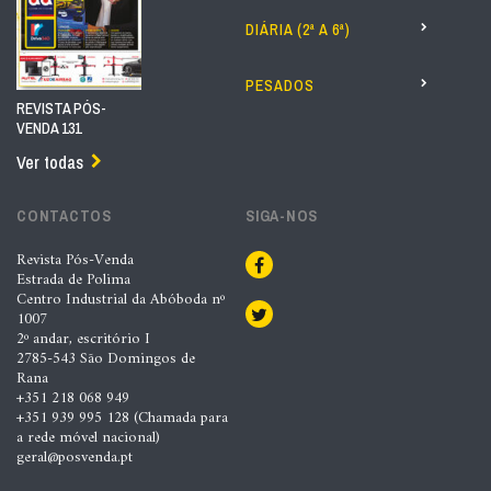
DIÁRIA (2ª A 6ª)
PESADOS
REVISTA PÓS-
VENDA 131
Ver todas
CONTACTOS
SIGA-NOS
Revista Pós-Venda
Estrada de Polima
Centro Industrial da Abóboda nº
1007
2º andar, escritório I
2785-543 São Domingos de
Rana
+351 218 068 949
+351 939 995 128 (Chamada para
a rede móvel nacional)
geral@posvenda.pt