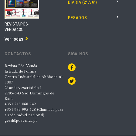
DIÁRIA (2ª A 6ª)
PESADOS
REVISTA PÓS-
VENDA 131
Ver todas
CONTACTOS
SIGA-NOS
Revista Pós-Venda
Estrada de Polima
Centro Industrial da Abóboda nº
1007
2º andar, escritório I
2785-543 São Domingos de
Rana
+351 218 068 949
+351 939 995 128 (Chamada para
a rede móvel nacional)
geral@posvenda.pt