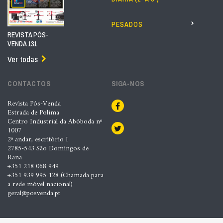
PESADOS
REVISTA PÓS-
VENDA 131
Ver todas
CONTACTOS
SIGA-NOS
Revista Pós-Venda
Estrada de Polima
Centro Industrial da Abóboda nº
1007
2º andar, escritório I
2785-543 São Domingos de
Rana
+351 218 068 949
+351 939 995 128 (Chamada para
a rede móvel nacional)
geral@posvenda.pt